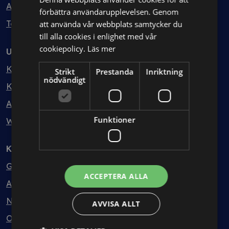
Avtalshantering
förbättra användarupplevelsen. Genom
Testa kostnadsfritt
att använda vår webbplats samtycker du
till alla cookies i enlighet med vår
cookiepolicy.
Läs mer
Utbildning
Kurser
Strikt
Prestanda
Inriktning
nödvändigt
Kurspaket
Abonnemang
Funktioner
Webbinarium
Kunskapsbank
Guider
ACCEPTERA ALLA
Avtalsmallar
Nyheter
AVVISA ALLT
Ordlista