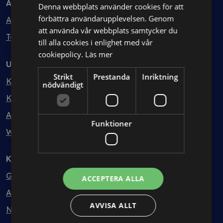
Avtal
Denna webbplats använder cookies för att
förbättra användarupplevelsen. Genom
Avtalshantering
att använda vår webbplats samtycker du
Testa kostnadsfritt
till alla cookies i enlighet med vår
cookiepolicy.
Läs mer
Utbildning
Strikt
Prestanda
Inriktning
Kurser
nödvändigt
Kurspaket
Abonnemang
Funktioner
Webbinarium
Kunskapsbank
Guider
ACCEPTERA ALLA
Avtalsmallar
AVVISA ALLT
Nyheter