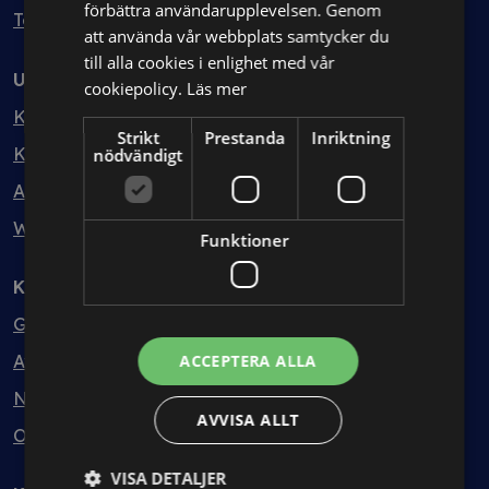
förbättra användarupplevelsen. Genom
Testa kostnadsfritt
att använda vår webbplats samtycker du
till alla cookies i enlighet med vår
Utbildning
cookiepolicy.
Läs mer
Kurser
Strikt
Prestanda
Inriktning
Kurspaket
nödvändigt
Abonnemang
Webbinarium
Funktioner
Kunskapsbank
Guider
Avtalsmallar
ACCEPTERA ALLA
Nyheter
AVVISA ALLT
Ordlista
VISA DETALJER