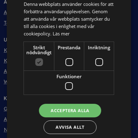
Avtal
Denna webbplats använder cookies för att
förbättra användarupplevelsen. Genom
Avtalshantering
att använda vår webbplats samtycker du
Testa kostnadsfritt
till alla cookies i enlighet med vår
cookiepolicy.
Läs mer
Utbildning
Strikt
Prestanda
Inriktning
Kurser
nödvändigt
Kurspaket
Abonnemang
Funktioner
Webbinarium
Kunskapsbank
Guider
ACCEPTERA ALLA
Avtalsmallar
AVVISA ALLT
Nyheter