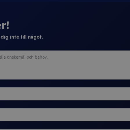
r!
ig inte till något.