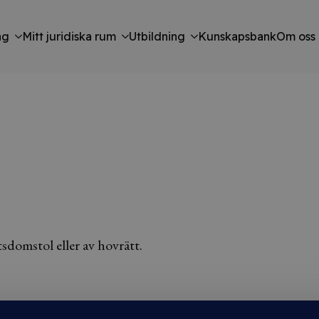
ng
Mitt juridiska rum
Utbildning
Kunskapsbank
Om oss
sdomstol eller av hovrätt.