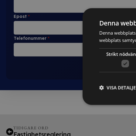
Epost
*
Denna webb
Denna webbplats 
Telefonummer
*
webbplats samtyck
Strikt nödvän
VISA DETALJ
TIDIGARE ORD
Fastighetsreglering