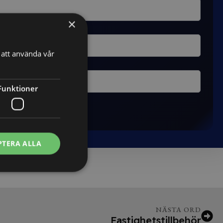
×
att använda vår
Funktioner
PTERA ALLA
NÄSTA ORD
Fastighetstillbehör