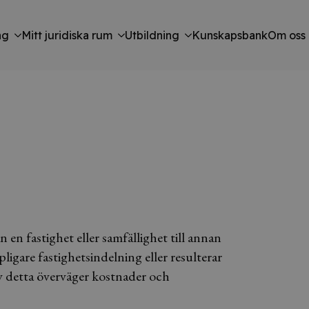
ng
Mitt juridiska rum
Utbildning
Kunskapsbank
Om oss
en fastighet eller samfällighet till annan
ligare fastighetsindelning eller resulterar
 detta överväger kostnader och