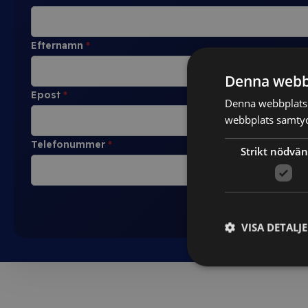
Efternamn
*
Denna webb
Epost
*
Denna webbplats 
webbplats samtyck
Telefonummer
*
Strikt nödvän
VISA DETALJ