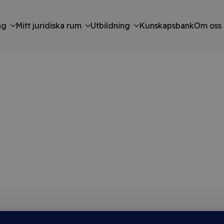
ng
Mitt juridiska rum
Utbildning
Kunskapsbank
Om oss