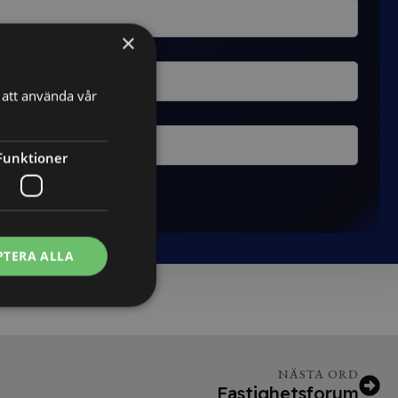
×
att använda vår
Funktioner
PTERA ALLA
NÄSTA ORD
Fastighetsforum