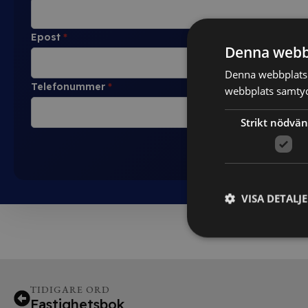
Epost
*
Denna webb
Denna webbplats 
Telefonummer
*
webbplats samtyck
Strikt nödvän
VISA DETALJ
TIDIGARE ORD
Fastighetsbok