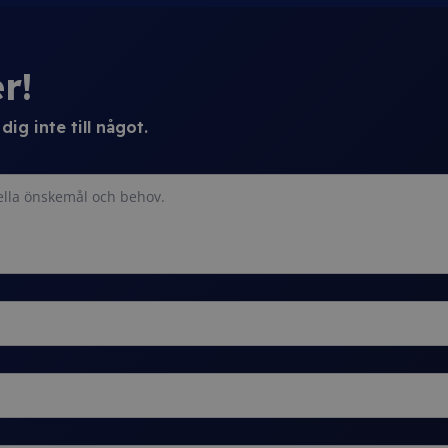
r!
ig inte till något.