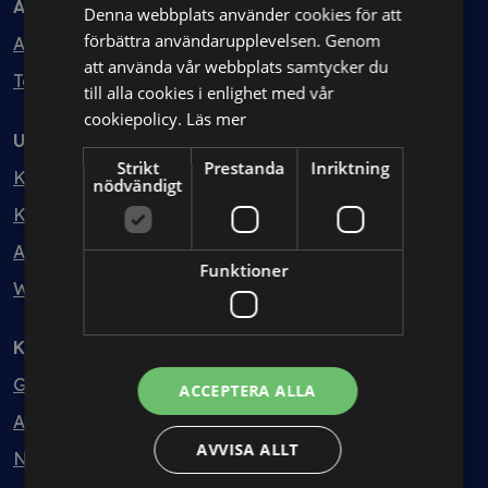
Avtal
Denna webbplats använder cookies för att
förbättra användarupplevelsen. Genom
Avtalshantering
att använda vår webbplats samtycker du
Testa kostnadsfritt
till alla cookies i enlighet med vår
cookiepolicy.
Läs mer
Utbildning
Strikt
Prestanda
Inriktning
Kurser
nödvändigt
Kurspaket
Abonnemang
Funktioner
Webbinarium
Kunskapsbank
Guider
ACCEPTERA ALLA
Avtalsmallar
AVVISA ALLT
Nyheter