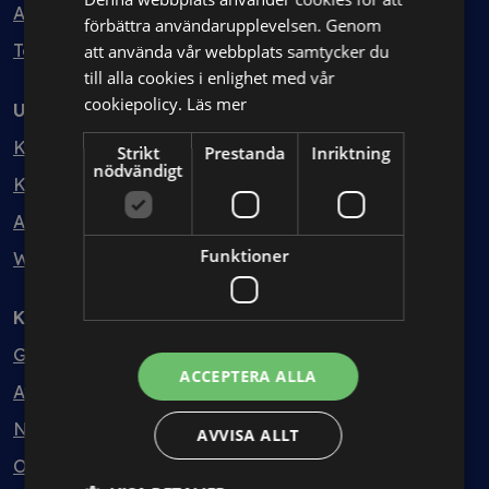
Avtalshantering
förbättra användarupplevelsen. Genom
Testa kostnadsfritt
att använda vår webbplats samtycker du
till alla cookies i enlighet med vår
cookiepolicy.
Läs mer
Utbildning
Kurser
Strikt
Prestanda
Inriktning
nödvändigt
Kurspaket
Abonnemang
Funktioner
Webbinarium
Kunskapsbank
Guider
ACCEPTERA ALLA
Avtalsmallar
Nyheter
AVVISA ALLT
Ordlista