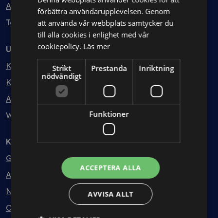
Avtalshantering
förbättra användarupplevelsen. Genom
Testa kostnadsfritt
att använda vår webbplats samtycker du
till alla cookies i enlighet med vår
cookiepolicy.
Läs mer
Utbildning
Kurser
Strikt
Prestanda
Inriktning
nödvändigt
Kurspaket
Abonnemang
Funktioner
Webbinarium
Kunskapsbank
Guider
ACCEPTERA ALLA
Avtalsmallar
Nyheter
AVVISA ALLT
Ordlista