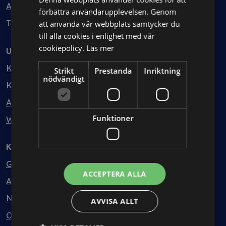
Avtalshantering
förbättra användarupplevelsen. Genom
Testa kostnadsfritt
att använda vår webbplats samtycker du
till alla cookies i enlighet med vår
cookiepolicy.
Läs mer
Utbildning
Kurser
Strikt
Prestanda
Inriktning
nödvändigt
Kurspaket
Abonnemang
Funktioner
Webbinarium
Kunskapsbank
Guider
ACCEPTERA ALLA
Avtalsmallar
Nyheter
AVVISA ALLT
Ordlista