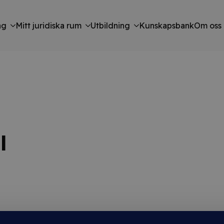
ng
Mitt juridiska rum
Utbildning
Kunskapsbank
Om oss
l