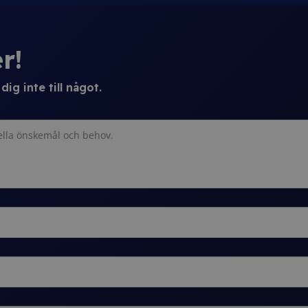
r!
ig inte till något.