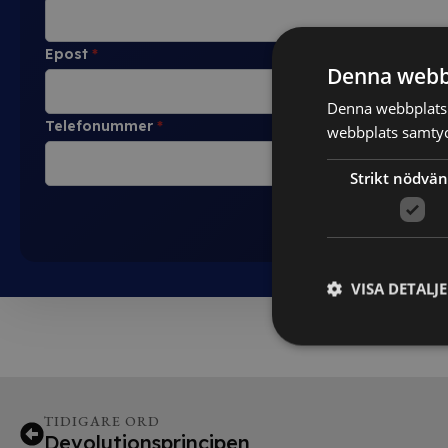
Epost
*
Denna webb
Denna webbplats 
Telefonummer
*
webbplats samtyck
Strikt nödvän
VISA DETALJ
TIDIGARE ORD
Devolutionsprincipen