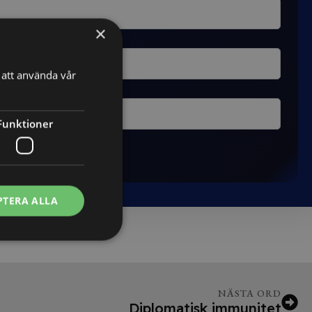
×
att använda vår
Funktioner
PTERA ALLA
NÄSTA ORD
Diplomatisk immunitet