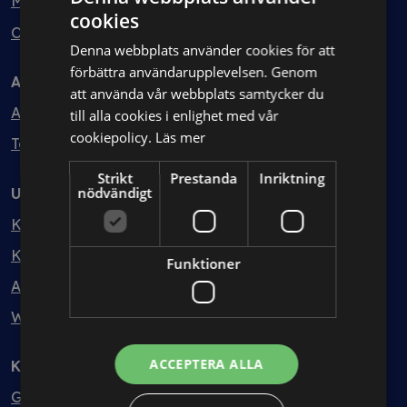
Min bolagsjurist
cookies
Ombud
Denna webbplats använder cookies för att
förbättra användarupplevelsen. Genom
Avtal
att använda vår webbplats samtycker du
Avtalshantering
till alla cookies i enlighet med vår
cookiepolicy.
Läs mer
Testa kostnadsfritt
Strikt
Prestanda
Inriktning
nödvändigt
Utbildning
Kurser
Kurspaket
Funktioner
Abonnemang
Webbinarium
ACCEPTERA ALLA
Kunskapsbank
Guider