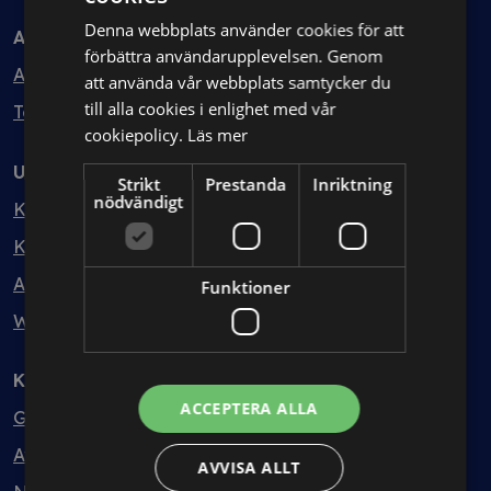
Denna webbplats använder cookies för att
Avtal
förbättra användarupplevelsen. Genom
Avtalshantering
att använda vår webbplats samtycker du
till alla cookies i enlighet med vår
Testa kostnadsfritt
cookiepolicy.
Läs mer
Utbildning
Strikt
Prestanda
Inriktning
nödvändigt
Kurser
Kurspaket
Abonnemang
Funktioner
Webbinarium
Kunskapsbank
ACCEPTERA ALLA
Guider
Avtalsmallar
AVVISA ALLT