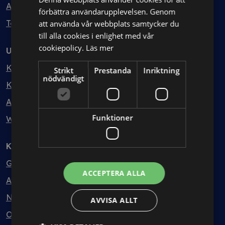
Avtalshantering
förbättra användarupplevelsen. Genom
Testa kostnadsfritt
att använda vår webbplats samtycker du
till alla cookies i enlighet med vår
cookiepolicy.
Läs mer
Utbildning
Kurser
Strikt
Prestanda
Inriktning
nödvändigt
Kurspaket
Abonnemang
Funktioner
Webbinarium
Kunskapsbank
Guider
ACCEPTERA ALLA
Avtalsmallar
Nyheter
AVVISA ALLT
Ordlista