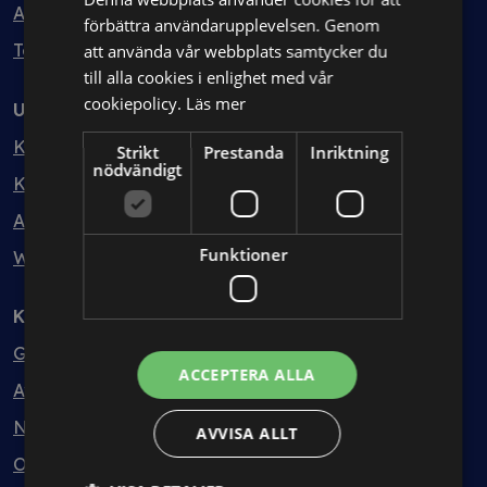
Avtalshantering
förbättra användarupplevelsen. Genom
Testa kostnadsfritt
att använda vår webbplats samtycker du
till alla cookies i enlighet med vår
cookiepolicy.
Läs mer
Utbildning
Kurser
Strikt
Prestanda
Inriktning
nödvändigt
Kurspaket
Abonnemang
Funktioner
Webbinarium
Kunskapsbank
Guider
ACCEPTERA ALLA
Avtalsmallar
Nyheter
AVVISA ALLT
Ordlista