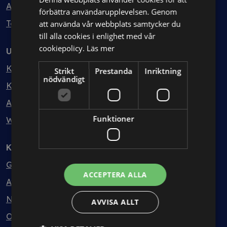
Avtalshantering
förbättra användarupplevelsen. Genom
Testa kostnadsfritt
att använda vår webbplats samtycker du
till alla cookies i enlighet med vår
cookiepolicy.
Läs mer
Utbildning
Kurser
Strikt
Prestanda
Inriktning
nödvändigt
Kurspaket
Abonnemang
Funktioner
Webbinarium
Kunskapsbank
Guider
ACCEPTERA ALLA
Avtalsmallar
Nyheter
AVVISA ALLT
Ordlista