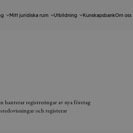
ng
Mitt juridiska rum
Utbildning
Kunskapsbank
Om oss
 hanterar registreringar av nya företag
rsredovisningar och registerar