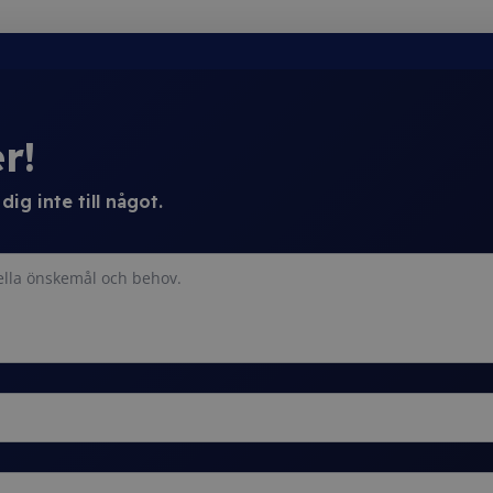
r!
ig inte till något.