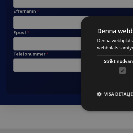
Efternamn
*
Denna webb
Epost
*
Denna webbplats 
webbplats samtyck
Telefonummer
*
Strikt nödvän
VISA DETALJ