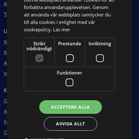
Avtalshantering
förbättra användarupplevelsen. Genom
Testa kostnadsfritt
att använda vår webbplats samtycker du
till alla cookies i enlighet med vår
cookiepolicy.
Läs mer
Utbildning
Kurser
Strikt
Prestanda
Inriktning
nödvändigt
Kurspaket
Abonnemang
Funktioner
Webbinarium
Kunskapsbank
Guider
ACCEPTERA ALLA
Avtalsmallar
Nyheter
AVVISA ALLT
Ordlista