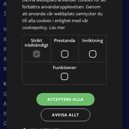
Avtalshantering
förbättra användarupplevelsen. Genom
Testa kostnadsfritt
att använda vår webbplats samtycker du
till alla cookies i enlighet med vår
cookiepolicy.
Läs mer
Utbildning
Kurser
Strikt
Prestanda
Inriktning
nödvändigt
Kurspaket
Abonnemang
Funktioner
Webbinarium
Kunskapsbank
Guider
ACCEPTERA ALLA
Avtalsmallar
Nyheter
AVVISA ALLT
Ordlista