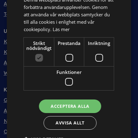
Avtalshantering
förbättra användarupplevelsen. Genom
Testa kostnadsfritt
att använda vår webbplats samtycker du
till alla cookies i enlighet med vår
cookiepolicy.
Läs mer
Utbildning
Kurser
Strikt
Prestanda
Inriktning
nödvändigt
Kurspaket
Abonnemang
Funktioner
Webbinarium
Kunskapsbank
Guider
ACCEPTERA ALLA
Avtalsmallar
Nyheter
AVVISA ALLT
Ordlista