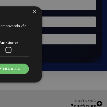
×
att använda vår
Funktioner
PTERA ALLA
NÄSTA ORD
Beneficium