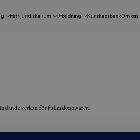
ng
Mitt juridiska rum
Utbildning
Kunskapsbank
Om oss
indande verkan för fullmaktsgivaren.