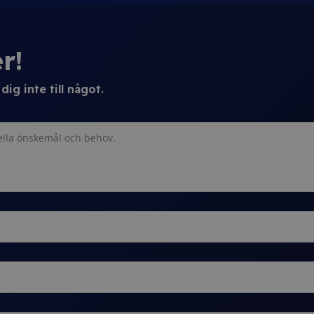
r!
ig inte till något.