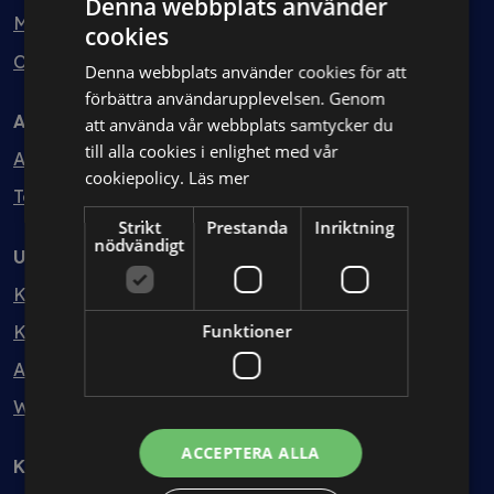
Denna webbplats använder
Min bolagsjurist
cookies
Ombud
Denna webbplats använder cookies för att
förbättra användarupplevelsen. Genom
Avtal
att använda vår webbplats samtycker du
till alla cookies i enlighet med vår
Avtalshantering
cookiepolicy.
Läs mer
Testa kostnadsfritt
Strikt
Prestanda
Inriktning
nödvändigt
Utbildning
Kurser
Funktioner
Kurspaket
Abonnemang
Webbinarium
ACCEPTERA ALLA
Kunskapsbank