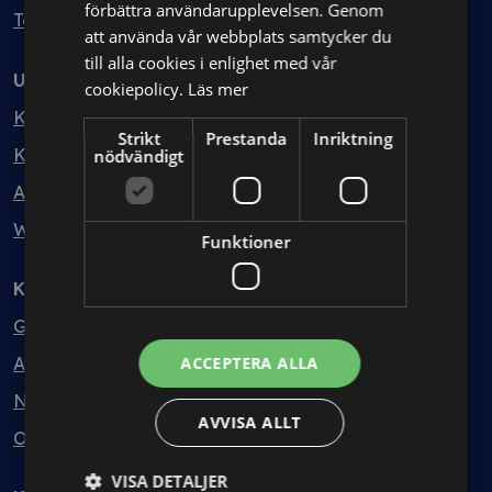
förbättra användarupplevelsen. Genom
Testa kostnadsfritt
att använda vår webbplats samtycker du
till alla cookies i enlighet med vår
Utbildning
cookiepolicy.
Läs mer
Kurser
Strikt
Prestanda
Inriktning
Kurspaket
nödvändigt
Abonnemang
Webbinarium
Funktioner
Kunskapsbank
Guider
Avtalsmallar
ACCEPTERA ALLA
Nyheter
AVVISA ALLT
Ordlista
VISA DETALJER