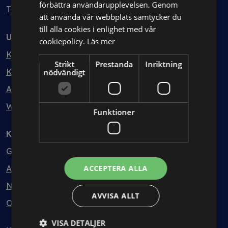
förbättra användarupplevelsen. Genom
Testa kostnadsfritt
att använda vår webbplats samtycker du
till alla cookies i enlighet med vår
Utbildning
cookiepolicy.
Läs mer
Kurser
Strikt
Prestanda
Inriktning
Kurspaket
nödvändigt
Abonnemang
Webbinarium
Funktioner
Kunskapsbank
Guider
Avtalsmallar
ACCEPTERA ALLA
Nyheter
AVVISA ALLT
Ordlista
VISA DETALJER