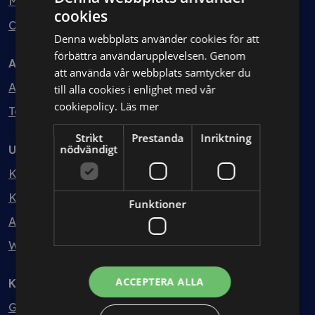
Min bolagsjurist
cookies
Ombud
Denna webbplats använder cookies för att
förbättra användarupplevelsen. Genom
Avtal
att använda vår webbplats samtycker du
Avtalshantering
till alla cookies i enlighet med vår
cookiepolicy.
Läs mer
Testa kostnadsfritt
Strikt
Prestanda
Inriktning
nödvändigt
Utbildning
Kurser
Kurspaket
Funktioner
Abonnemang
Webbinarium
ACCEPTERA ALLA
Kunskapsbank
Guider