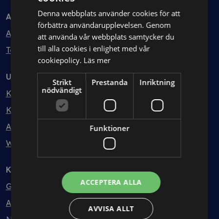
Denna webbplats använder cookies för att
Avtal
förbättra användarupplevelsen. Genom
Avtalshantering
att använda vår webbplats samtycker du
till alla cookies i enlighet med vår
Testa kostnadsfritt
cookiepolicy.
Läs mer
Utbildning
Strikt
Prestanda
Inriktning
nödvändigt
Kurser
Kurspaket
Abonnemang
Funktioner
Webbinarium
Kunskapsbank
ACCEPTERA ALLA
Guider
Avtalsmallar
AVVISA ALLT