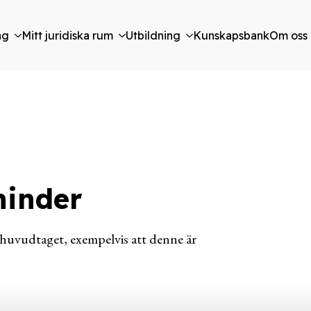
ng
Mitt juridiska rum
Utbildning
Kunskapsbank
Om oss
hinder
erhuvudtaget, exempelvis att denne är