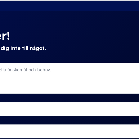
r!
ig inte till något.