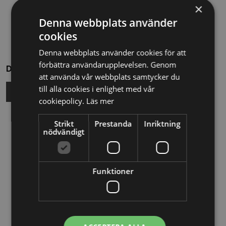
×
Denna webbplats använder
cookies
Denna webbplats använder cookies för att
förbättra användarupplevelsen. Genom
Dela
att använda vår webbplats samtycker du
till alla cookies i enlighet med vår
cookiepolicy.
Läs mer
Relaterade nyheter
Strikt
Prestanda
Inriktning
nödvändigt
13/10/2025
Nya Världsbanksregler öppnar för
Funktioner
svenska företag – lär dig vinna
upphandlingar med våra nya kurser
26/02/2025