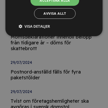
ACCEPTERA ALLA
Detta innebär
Tillgänglighetsdirektivet
AVVISA ALLT
VISA DETALJER
29/10/2024
Momsdeklarationer innehöll belopp
från tidigare år – döms för
skattebrott
29/07/2024
Postnord-anställd fälls för fyra
paketstölder
29/07/2024
Tvist om företagshemligheter ska
avgöras i svensk domstol