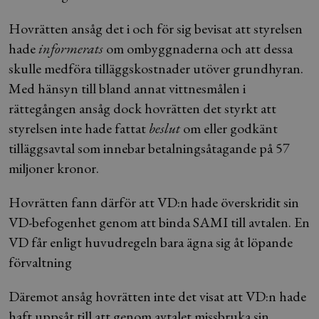
Hovrätten ansåg det i och för sig bevisat att styrelsen
hade
informerats
om ombyggnaderna och att dessa
skulle medföra tilläggskostnader utöver grundhyran.
Med hänsyn till bland annat vittnesmålen i
rättegången ansåg dock hovrätten det styrkt att
styrelsen inte hade fattat
beslut
om eller godkänt
tilläggsavtal som innebar betalningsåtagande på 57
miljoner kronor.
Hovrätten fann därför att VD:n hade överskridit sin
VD-befogenhet genom att binda SAMI till avtalen. En
VD får enligt huvudregeln bara ägna sig åt löpande
förvaltning
Däremot ansåg hovrätten inte det visat att VD:n hade
haft uppsåt till att genom avtalet missbruka sin