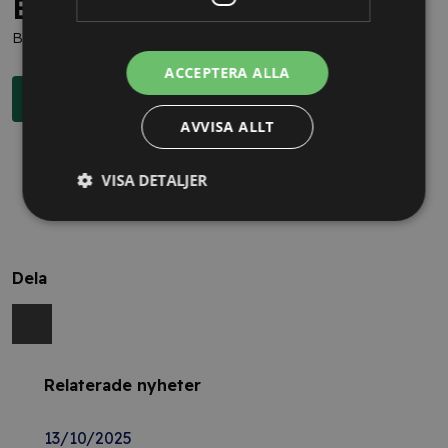
Behöver du juridisk hjälp?
Boka en kostnadsfri konsultation direkt via knappen nedan.
ACCEPTERA ALLA
Boka rådgivning
AVVISA ALLT
VISA DETALJER
Dela
Relaterade nyheter
13/10/2025