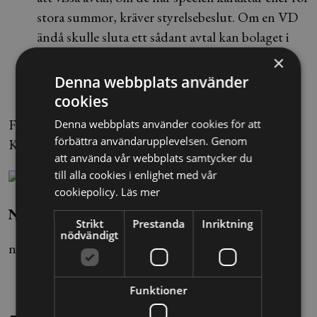
stora summor, kräver styrelsebeslut. Om en VD
ändå skulle sluta ett sådant avtal kan bolaget i
vissa fall ändå bli bundet av avtalet.
×
Denna webbplats använder
cookies
Foto: Martina Holmberg/TT
Denna webbplats använder cookies för att
förbättra användarupplevelsen. Genom
Källa: Nyhetsbyrån Blendow Lexnova
att använda vår webbplats samtycker du
till alla cookies i enlighet med vår
cookiepolicy.
Läs mer
Nils Ivars/Sophia Lindstedt
Strikt
Prestanda
Inriktning
nödvändigt
nils.ivars@alltomjuridik.se
Funktioner