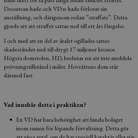
hade skett för så pass länge sedan sänktes straffet.
Dessutom hade och VD:n hade förlorat sin
anställning, och därigenom redan ”straffats”. Detta
gjorde att att straffet sattae ned till ett års fängelse.
I och med att en del av åtalet ogillades sattes
skadeståndet ned till drygt 17 miljoner kronor.
Högsta domstolen, HD, beslutar nu att inte meddela
prövningstillstånd i målet. Hovrättens dom står
därmed fast.
Vad innebär detta i praktiken?
En VD har bara behörighet att binda bolaget
inom ramen för löpande förvaltning. Detta gör
att vissa avtal, om de har speciell karaktär eller rör