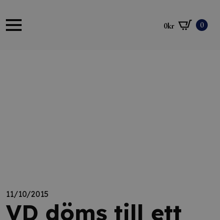
0
0
kr
11/10/2015
VD döms till ett