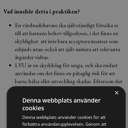
Vad innebär detta i praktiken?
En vårdnadshavare ska självständigt försöka se
till att barnens behov tillgodoses, i det finns en
skyldighet att inte bara acceptera insatser som
erbjuds utan också att själv initiera att relevanta
åtgärder vidtas.
LVU är en skyddslag för unga, och ska endast
användas om det finns en påtaglig risk för att
barns hälsa eller utveckling skadas. Eftersom det
är en vårdlag ska främst hänsyn tas till vad som
×
anses vara bäst för barnet, vilket inte alltid är
Denna webbplats använder
samma sak som barnet själv vill.
cookies
Denna webbplats använder cookies för att
förbättra användarupplevelsen. Genom att