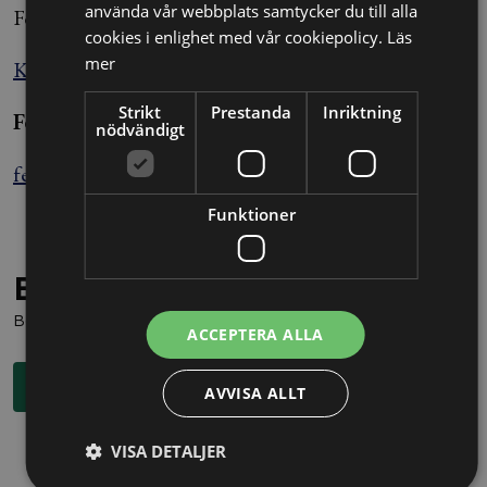
använda vår webbplats samtycker du till alla
Foto: JONAS EKSTRÖMER / TT
cookies i enlighet med vår cookiepolicy.
Läs
mer
Källa: Nyhetsbyrån Blendow Lexnov
Strikt
Prestanda
Inriktning
Felix Sjöberg
nödvändigt
felix.sjoberg@alltomjuridik.se
Funktioner
Behöver du juridisk hjälp?
Boka en kostnadsfri konsultation direkt via knappen nedan.
ACCEPTERA ALLA
Boka rådgivning
AVVISA ALLT
VISA DETALJER