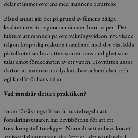
delar stämmer överens med mannens berättelse.
Bland annat går det på grund av filmens dåliga
kvalitet inte att avgöra om rånaren burit vapen. Det
faktum att mannen på övervakningsvideon inte visade
någon kroppslig reaktion i samband med det påstådda
pistolhotet ser hovrätten som en omständighet som
talar emot förekomsten av ett vapen. Hovrätten anser
därför att mannen inte lyckats bevisa händelsen och
ogillar därför hans talan.
Vad innebär detta i praktiken?
Inom försäkringsrätten är huvudregeln att
försäkringstagaren har bevisbördan för att ett
försäkringsfall föreligger. Normalt sett är beviskravet
att försäkringstagaren ska ”styrka” sitt påstående. I