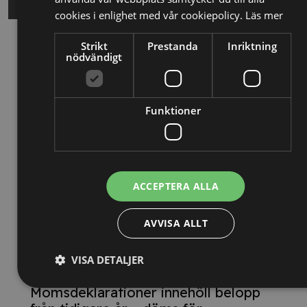
cookies i enlighet med vår cookiepolicy.
Läs mer
Strikt
Prestanda
Inriktning
Relaterade nyheter
nödvändigt
13/10/2025
Nya Världsbanksregler öppnar för
Funktioner
svenska företag – lär dig vinna
upphandlingar med våra nya kurser
26/02/2025
ACCEPTERA ALLA
Detta innebär
AVVISA ALLT
Tillgänglighetsdirektivet
VISA DETALJER
29/10/2024
Momsdeklarationer innehöll belopp