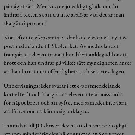
på något sätt. Men vi vore ju väldigt glada om du
ändrar i texten så att du inte avslöjar vad det är man
ska göra i proven.”
Kort efter telefonsamtalet skickade eleven ett nytt e-
postmeddelande till Skolverket. Av meddelandet
framgår att eleven tror att han blivit anklagad för ett
brott och han undrar på vilket sätt myndigheten anser
att han brutit mot offentlighets- och sekretesslagen.
Undervisningsrådet svarar i ett e-postmeddelande
kort efteråt och klargör att eleven inte är misstänkt
för något brott och att syftet med samtalet inte varit
att få honom att känna sig anklagad.
I anmälan till JO skriver eleven att det var obehagligt
att som minderårig elev bli kontaktad av Skolverket