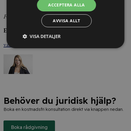
ACCEPTERA ALLA
Foto: Henrik Montgomery/TT
AVVISA ALLT
Ebba Wigerström/Vanja Eriksson
VISA DETALJER
vanja.eriksson@blendow.se
Behöver du juridisk hjälp?
Boka en kostnadsfri konsultation direkt via knappen nedan.
Boka rådgivning