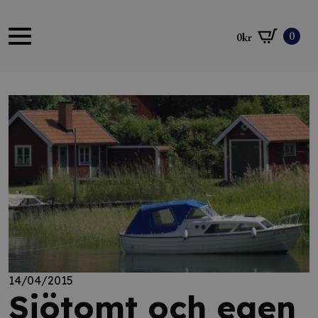
0
0
kr
14/04/2015
Sjötomt och egen