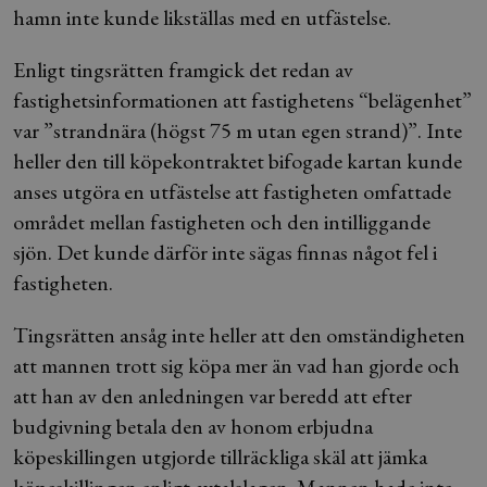
hamn inte kunde likställas med en utfästelse.
Enligt tingsrätten framgick det redan av
fastighetsinformationen att fastighetens “belägenhet”
var ”strandnära (högst 75 m utan egen strand)”. Inte
heller den till köpekontraktet bifogade kartan kunde
anses utgöra en utfästelse att fastigheten omfattade
området mellan fastigheten och den intilliggande
sjön. Det kunde därför inte sägas finnas något fel i
fastigheten.
Tingsrätten ansåg inte heller att den omständigheten
att mannen trott sig köpa mer än vad han gjorde och
att han av den anledningen var beredd att efter
budgivning betala den av honom erbjudna
köpeskillingen utgjorde tillräckliga skäl att jämka