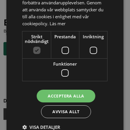
förbättra användarupplevelsen. Genom
att använda vår webbplats samtycker du
till alla cookies i enlighet med vår
Behöver du juridisk hjälp?
cookiepolicy.
Läs mer
Boka en kostnadsfri konsultation direkt via knappen nedan.
Strikt
Prestanda
Inriktning
nödvändigt
Boka rådgivning
Funktioner
ACCEPTERA ALLA
Dela
AVVISA ALLT
VISA DETALJER