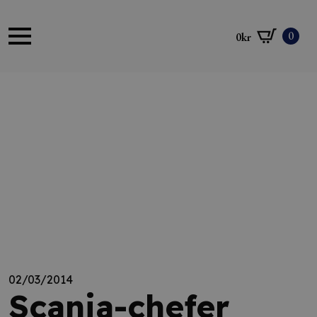
0
0
kr
02/03/2014
Scania-chefer