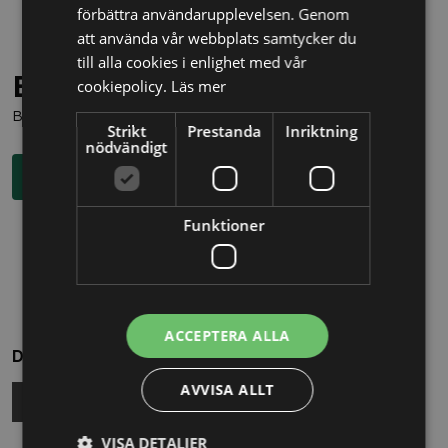
förbättra användarupplevelsen. Genom
att använda vår webbplats samtycker du
till alla cookies i enlighet med vår
Behöver du juridisk hjälp?
cookiepolicy.
Läs mer
Boka en kostnadsfri konsultation direkt via knappen nedan.
Strikt
Prestanda
Inriktning
nödvändigt
Boka rådgivning
Funktioner
ACCEPTERA ALLA
Dela
AVVISA ALLT
VISA DETALJER