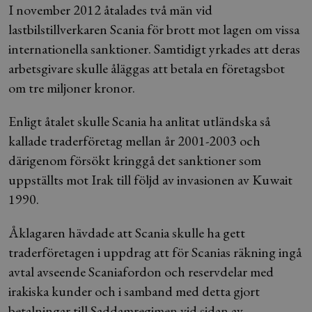
I november 2012 åtalades två män vid
lastbilstillverkaren Scania för brott mot lagen om vissa
internationella sanktioner. Samtidigt yrkades att deras
arbetsgivare skulle åläggas att betala en företagsbot
om tre miljoner kronor.
Enligt åtalet skulle Scania ha anlitat utländska så
kallade traderföretag mellan år 2001-2003 och
därigenom försökt kringgå det sanktioner som
uppställts mot Irak till följd av invasionen av Kuwait
1990.
Åklagaren hävdade att Scania skulle ha gett
traderföretagen i uppdrag att för Scanias räkning ingå
avtal avseende Scaniafordon och reservdelar med
irakiska kunder och i samband med detta gjort
betalningar till Saddamregimen vid sidan av