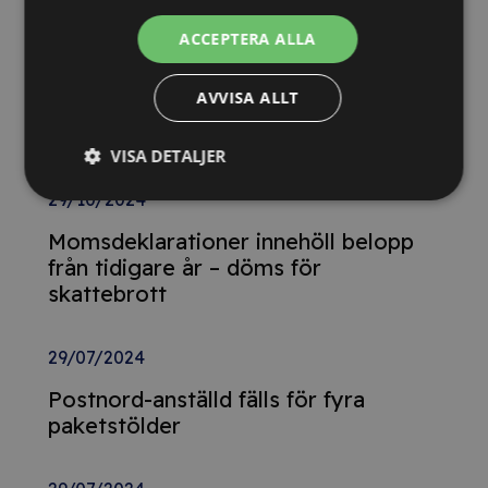
upphandlingar med våra nya kurser
ACCEPTERA ALLA
26/02/2025
AVVISA ALLT
Detta innebär
Tillgänglighetsdirektivet
VISA DETALJER
29/10/2024
Momsdeklarationer innehöll belopp
från tidigare år – döms för
skattebrott
29/07/2024
Postnord-anställd fälls för fyra
paketstölder