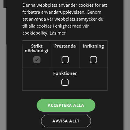
Denna webbplats använder cookies för att
förbättra användarupplevelsen. Genom
att använda vår webbplats samtycker du
Relaterade nyheter
till alla cookies i enlighet med vår
cookiepolicy.
Läs mer
13/10/2025
Strikt
Prestanda
Inriktning
Nya Världsbanksregler öppnar för
nödvändigt
svenska företag – lär dig vinna
upphandlingar med våra nya kurser
Funktioner
26/02/2025
Detta innebär
Tillgänglighetsdirektivet
ACCEPTERA ALLA
29/10/2024
AVVISA ALLT
Momsdeklarationer innehöll belopp