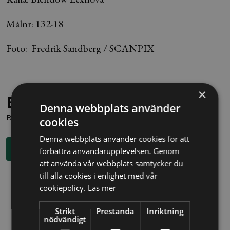
Målnr: 132-18
Foto: Fredrik Sandberg / SCANPIX
×
Behöver du juridisk hjälp?
Denna webbplats använder
Boka en kostnadsfri konsultation direkt via knappen nedan.
cookies
Denna webbplats använder cookies för att
Boka rådgivning
förbättra användarupplevelsen. Genom
att använda vår webbplats samtycker du
till alla cookies i enlighet med vår
cookiepolicy.
Läs mer
Strikt
Prestanda
Inriktning
nödvändigt