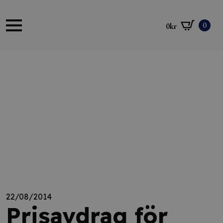
0
0
kr
22/08/2014
Prisavdrag för