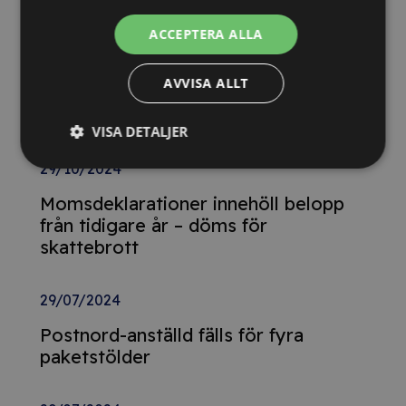
upphandlingar med våra nya kurser
ACCEPTERA ALLA
26/02/2025
AVVISA ALLT
Detta innebär
Tillgänglighetsdirektivet
VISA DETALJER
29/10/2024
Momsdeklarationer innehöll belopp
från tidigare år – döms för
skattebrott
29/07/2024
Postnord-anställd fälls för fyra
paketstölder