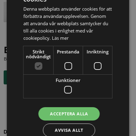
Denna webbplats använder cookies för att
förbättra användarupplevelsen. Genom
att använda vår webbplats samtycker du
till alla cookies i enlighet med vår
cookiepolicy.
Läs mer
Behöver du juridisk hjälp?
Strikt
Prestanda
Inriktning
nödvändigt
Boka en kostnadsfri konsultation direkt via knappen nedan.
Boka rådgivning
Funktioner
ACCEPTERA ALLA
AVVISA ALLT
Dela