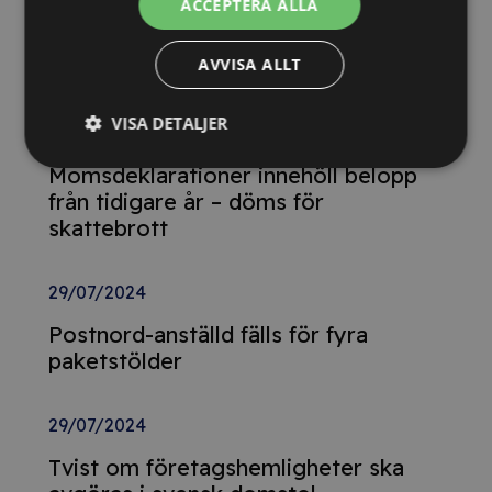
26/02/2025
ACCEPTERA ALLA
Detta innebär
AVVISA ALLT
Tillgänglighetsdirektivet
VISA DETALJER
29/10/2024
Momsdeklarationer innehöll belopp
från tidigare år – döms för
skattebrott
29/07/2024
Postnord-anställd fälls för fyra
paketstölder
29/07/2024
Tvist om företagshemligheter ska