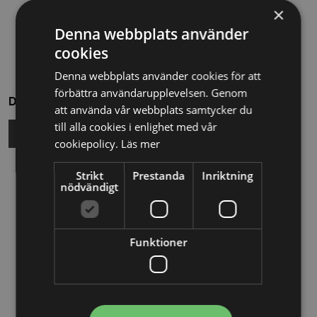
×
Denna webbplats använder
cookies
Denna webbplats använder cookies för att
förbättra användarupplevelsen. Genom
Dela
att använda vår webbplats samtycker du
till alla cookies i enlighet med vår
cookiepolicy.
Läs mer
Strikt
Prestanda
Inriktning
Relaterade nyheter
nödvändigt
13/10/2025
Nya Världsbanksregler öppnar för
Funktioner
svenska företag – lär dig vinna
upphandlingar med våra nya kurser