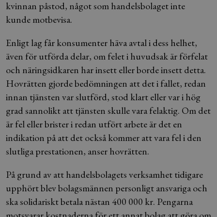
kvinnan påstod, något som handelsbolaget inte
kunde motbevisa.
Enligt lag får konsumenter häva avtal i dess helhet,
även för utförda delar, om felet i huvudsak är förfelat
och näringsidkaren har insett eller borde insett detta.
Hovrätten gjorde bedömningen att det i fallet, redan
innan tjänsten var slutförd, stod klart eller var i hög
grad sannolikt att tjänsten skulle vara felaktig. Om det
är fel eller brister i redan utfört arbete är det en
indikation på att det också kommer att vara fel i den
slutliga prestationen, anser hovrätten.
På grund av att handelsbolagets verksamhet tidigare
upphört blev bolagsmännen personligt ansvariga och
ska solidariskt betala nästan 400 000 kr. Pengarna
motsvarar kostnaderna för ett annat bolag att göra om