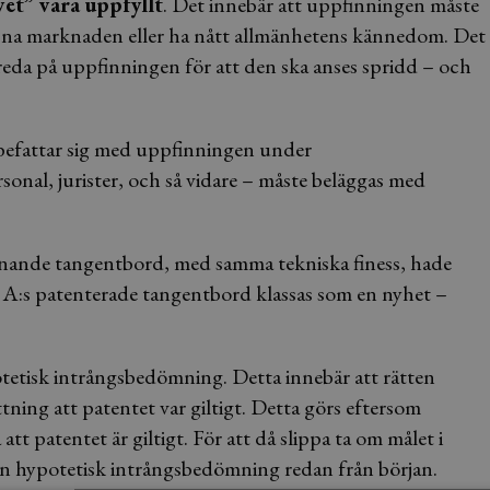
vet” vara uppfyllt
. Det innebär att uppfinningen måste
 öppna marknaden eller ha nått allmänhetens kännedom. Det
reda på uppfinningen för att den ska anses spridd – och
 befattar sig med uppfinningen under
onal, jurister, och så vidare – måste beläggas med
iknande tangentbord, med samma tekniska finess, hade
 A:s patenterade tangentbord klassas som en nyhet –
otetisk intrångsbedömning. Detta innebär att rätten
tning att patentet var giltigt. Detta görs eftersom
 patentet är giltigt. För att då slippa ta om målet i
en hypotetisk intrångsbedömning redan från början.