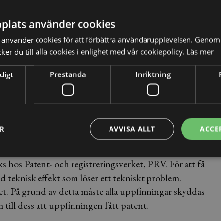
tt B:s egna tangentbord i princip hade utgjort intrång i
plats använder cookies
användning” när A ansökte om patentet hade haft så
använder cookies för att förbättra användarupplevelsen. Genom 
er du till alla cookies i enlighet med vår cookiepolicy.
Läs mer
digt
Prestanda
Inriktning
ven om patentet vore giltigt, menade tingsrätten.
ing och A:s patent upphävs därför. HD har beslutat att
ER
AVVISA ALLT
ACCE
s hos Patent- och registreringsverket, PRV. För att få
d teknisk effekt som löser ett tekniskt problem.
t. På grund av detta måste alla uppfinningar skyddas
 till dess att uppfinningen fått patent.