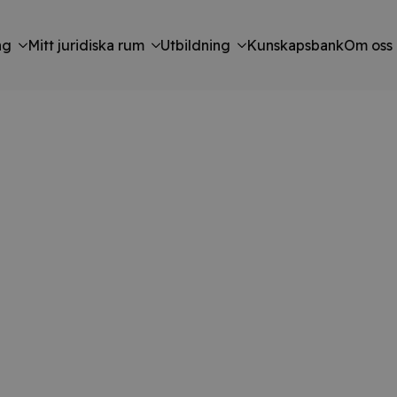
ng
Mitt juridiska rum
Utbildning
Kunskapsbank
Om oss