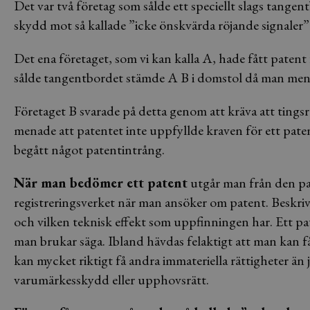
Det var två företag som sålde ett speciellt slags tangen
skydd mot så kallade ”icke önskvärda röjande signaler”
Det ena företaget, som vi kan kalla A, hade fått paten
sålde tangentbordet stämde A B i domstol då man menad
Företaget B svarade på detta genom att kräva att tingsr
menade att patentet inte uppfyllde kraven för ett patent 
begått något patentintrång.
När man bedömer ett patent
utgår man från den pat
registreringsverket när man ansöker om patent. Beskri
och vilken teknisk effekt som uppfinningen har. Ett p
man brukar säga. Ibland hävdas felaktigt att man kan f
kan mycket riktigt få andra immateriella rättigheter ä
varumärkesskydd eller upphovsrätt.