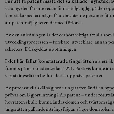
För att få patent måste det så kallade ”nyhetskra
vara ny, den får inte redan finnas tillgänglig på den
kan räcka med att några få utomstående personer fått 
att patentmöjligheten därmed förloras.
Av den anledningen är det oerhört viktigt att alla som
utvecklingsprocessen – forskare, utvecklare, annan pers
sekretess. Då skyddas uppfinningen.
I det här fallet konstaterade tingsrätten
att ett l
funnits på marknaden sedan 1991. På så vis kunde inte
varpå tingsrätten beslutade att upphäva patentet.
Av processuella skäl så gjorde tingsrätten ändå en hyp
prövar om B gjort intrång i A:s patent – under förutsät
hovrätten skulle kunna ändra domen och tvärtom säga att
tingsrätten gällande intrångsfrågan så gör domstolen 