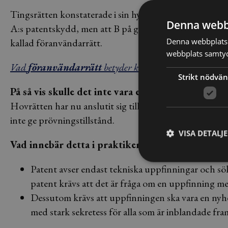
Tingsrätten konstaterade i sin hypotetiska bedömning a
Denna webb
A:s patentskydd, men att B på grund av ”yrkesmässig 
Denna webbplats 
kallad föranvändarrätt.
webbplats samtyck
Vad
föranvändarrätt
betyder kan du läsa här >>
Strikt nödvän
På så vis skulle det inte vara ett patentintrång ä
Hovrätten har nu anslutit sig till tingsrättens bedömn
inte ge prövningstillstånd.
VISA DETALJ
Vad innebär detta i praktiken?
Patent avser endast tekniska uppfinningar och sök
patent krävs att det är fråga om en uppfinning me
Dessutom krävs att uppfinningen ska vara en nyhe
med stark sekretess för alla som är inblandade fram