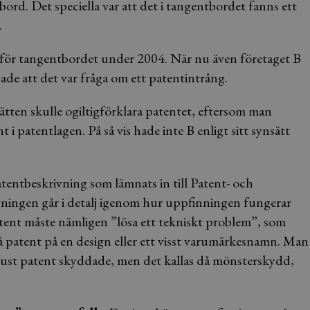
tbord. Det speciella var att det i tangentbordet fanns ett
.
t för tangentbordet under 2004. När nu även företaget B
e att det var fråga om ett patentintrång.
ätten skulle ogiltigförklara patentet, eftersom man
i patentlagen. På så vis hade inte B enligt sitt synsätt
entbeskrivning som lämnats in till Patent- och
vningen går i detalj igenom hur uppfinningen fungerar
atent måste nämligen ”lösa ett tekniskt problem”, som
å patent på en design eller ett visst varumärkesnamn. Man
n just patent skyddade, men det kallas då mönsterskydd,