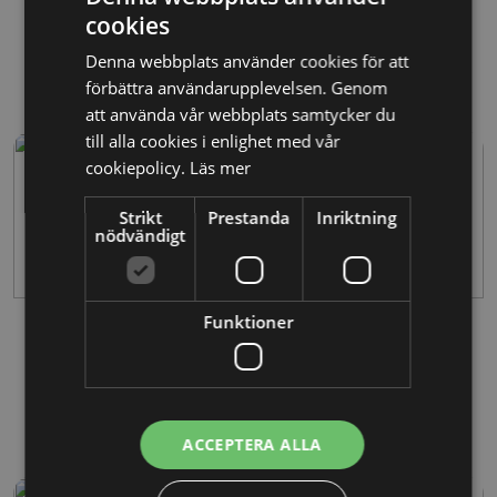
Allmänna villkor för företag – skapa tydlighet
cookies
och trygghet
Denna webbplats använder cookies för att
LÄS MER
förbättra användarupplevelsen. Genom
att använda vår webbplats samtycker du
till alla cookies i enlighet med vår
cookiepolicy.
Läs mer
Strikt
Prestanda
Inriktning
nödvändigt
Funktioner
09/01/2026
Offertmall för företag – skapa snygga och
professionella offerter
LÄS MER
ACCEPTERA ALLA