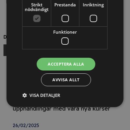
Strikt
Prestanda
Inriktning
nödvändigt
Funktioner
Dela
ACCEPTERA ALLA
Relaterade nyheter
AVVISA ALLT
13/10/2025
Nya Världsbanksregler öppnar för
VISA DETALJER
svenska företag – lär dig vinna
upphandlingar med våra nya kurser
26/02/2025