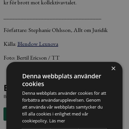
kr för brott mot kollektivavtalet.
__________________________________
Författare: Stephanie Ohlsson, Allt om Juridik
Källa:
Blendow Lexnova
Foto: Bertil Ericson / TT
×
Denna webbplats använder
cookies
Behöver du juridisk hjälp?
Denna webbplats använder cookies för att
Boka en kostnadsfri konsultation direkt via knappen nedan.
förbättra användarupplevelsen. Genom
att använda vår webbplats samtycker du
till alla cookies i enlighet med vår
Boka rådgivning
cookiepolicy.
Läs mer