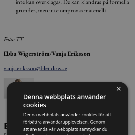
inte kan överklagas. De kan klandras på formella
grunder, men inte omprövas materiellt.
Foto: TT
Ebba Wigerström/Vanja Eriksson
vanja.eriksson@blendow.se
×
Denna webbplats använder
cookies
Denna webbplats använder cookies för att
förbättra användarupplevelsen. Genom
Behöver du juridisk hjälp?
att använda vår webbplats samtycker du
Boka en kostnadsfri konsultation direkt via knappen nedan.