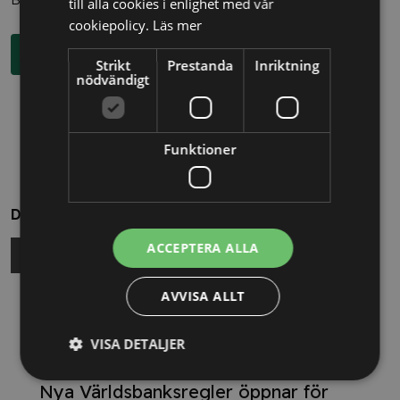
till alla cookies i enlighet med vår
cookiepolicy.
Läs mer
Boka rådgivning
Strikt
Prestanda
Inriktning
nödvändigt
Funktioner
Dela
ACCEPTERA ALLA
AVVISA ALLT
Relaterade nyheter
VISA DETALJER
13/10/2025
Nya Världsbanksregler öppnar för