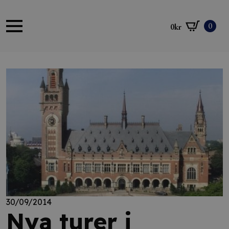
0
0
kr
30/09/2014
Nya turer i