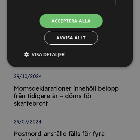
Nya Världsbanksregler öppnar för
svenska företag – lär dig vinna
upphandlingar med våra nya kurser
ACCEPTERA ALLA
AVVISA ALLT
26/02/2025
Detta innebär
VISA DETALJER
Tillgänglighetsdirektivet
29/10/2024
Momsdeklarationer innehöll belopp
från tidigare år – döms för
skattebrott
29/07/2024
Postnord-anställd fälls för fyra