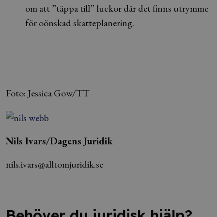
om att ”täppa till” luckor där det finns utrymme
för oönskad skatteplanering.
Foto: Jessica Gow/TT
Nils Ivars/Dagens Juridik
nils.ivars@alltomjuridik.se
Behöver du juridisk hjälp?