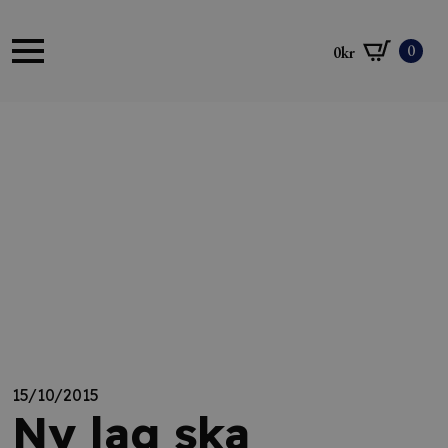
0
0
kr
15/10/2015
Ny lag ska