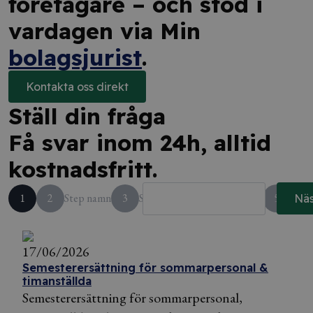
företagare – och stöd i
vardagen via Min
bolagsjurist
.
Kontakta oss direkt
Ställ din fråga
Få svar inom 24h, alltid
kostnadsfritt.
1
2
Step namn
3
Step kund?
4
Step namn
5
Step
Näs
17/06/2026
Semesterersättning för sommarpersonal &
timanställda
Semesterersättning för sommarpersonal,