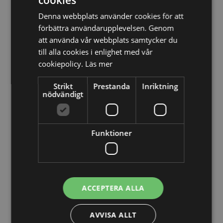
cookies
relationen Att inleda ett partnerskap mellan två
Denna webbplats använder cookies för att
företag kan öppna dörrar till nya marknader,
förbättra användarupplevelsen. Genom
ökad innovationsk...
att använda vår webbplats samtycker du
till alla cookies i enlighet med vår
LÄS MER
cookiepolicy.
Läs mer
Strikt
Prestanda
Inriktning
nödvändigt
29/12/2025
Förmedlingsavtal för företag – trygghet och
tydliga villkor
Funktioner
Förmedlingsavtal för företag – trygghet och
tydliga villkor Att samarbeta med en förmedlare
kan vara ett effektivt sätt att nå fler kunder och
öka för...
ACCEPTERA ALLA
LÄS MER
AVVISA ALLT