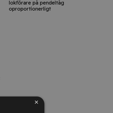
lokförare på pendeltåg
oproportionerligt
t
×