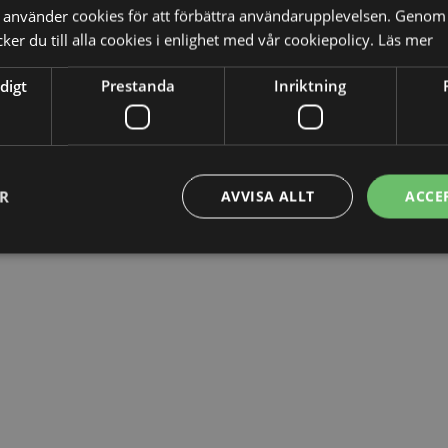
använder cookies för att förbättra användarupplevelsen. Genom 
er du till alla cookies i enlighet med vår cookiepolicy.
Läs mer
åste ha en skriftlig form. Även muntliga avtal är rättsligt
tt alla avtal som sluts även dokumenteras skriftligt, då det
digt
Prestanda
Inriktning
ll.
r också den som måste bevisa det, något som kan vara svår
faktum att systemutvecklarna valt att agera i enlighet med
ER
AVVISA ALLT
ACCE
visa att det förelåg.