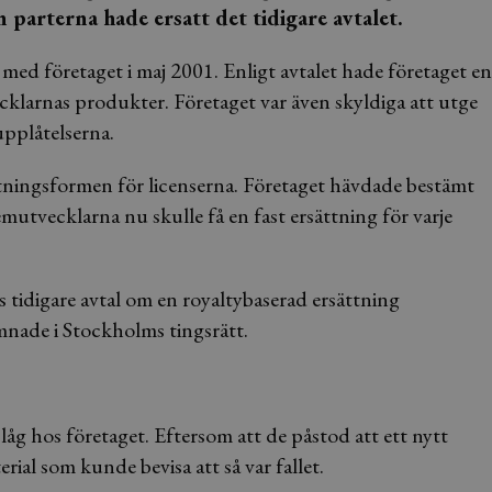
an parterna hade ersatt det tidigare avtalet.
med företaget i maj 2001. Enligt avtalet hade företaget en
vecklarnas produkter. Företaget var även skyldiga att utge
upplåtelserna.
tningsformen för licenserna. Företaget hävdade bestämt
temutvecklarna nu skulle få en fast ersättning för varje
 tidigare avtal om en royaltybaserad ersättning
amnade i Stockholms tingsrätt.
åg hos företaget. Eftersom att de påstod att ett nytt
ial som kunde bevisa att så var fallet.