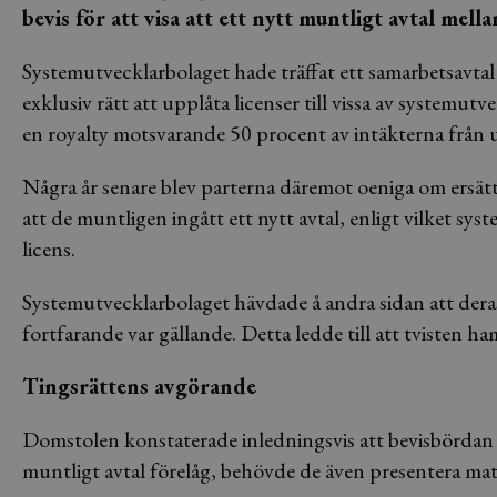
bevis för att visa att ett nytt muntligt avtal mell
Systemutvecklarbolaget hade träffat ett samarbetsavtal 
exklusiv rätt att upplåta licenser till vissa av systemut
en royalty motsvarande 50 procent av intäkterna från 
Några år senare blev parterna däremot oeniga om ersät
att de muntligen ingått ett nytt avtal, enligt vilket sys
licens.
Systemutvecklarbolaget hävdade å andra sidan att deras
fortfarande var gällande. Detta ledde till att tvisten h
Tingsrättens avgörande
Domstolen konstaterade inledningsvis att bevisbördan l
muntligt avtal förelåg, behövde de även presentera mater