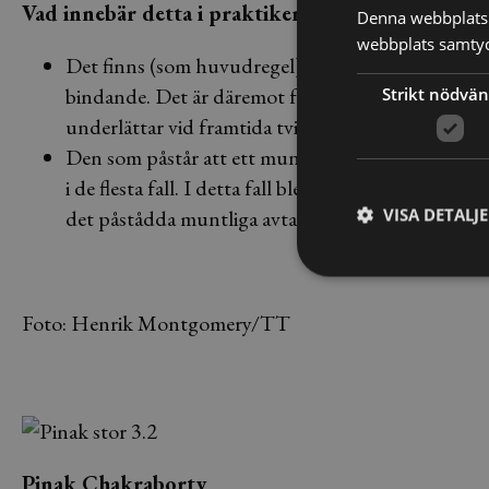
Vad innebär detta i praktiken?
Denna webbplats 
webbplats samtyck
Det finns (som huvudregel) inga krav på att avtal m
bindande. Det är däremot fördelaktigt att se till a
Strikt nödvän
underlättar vid framtida tvister om avtalets innehå
Den som påstår att ett muntligt avtal föreligger ä
i de flesta fall. I detta fall blev bland annat det 
VISA DETALJ
det påstådda muntliga avtalet avgörande för att be
Foto: Henrik Montgomery/TT
Pinak Chakraborty