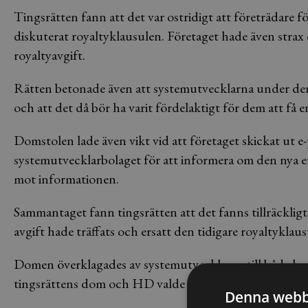
Tingsrätten fann att det var ostridigt att företrädare f
diskuterat royaltyklausulen. Företaget hade även strax d
royaltyavgift.
Rätten betonade även att systemutvecklarna under den
och att det då bör ha varit fördelaktigt för dem att få e
Domstolen lade även vikt vid att företaget skickat ut e-
systemutvecklarbolaget för att informera om den nya e
mot informationen.
Sammantaget fann tingsrätten att det fanns tillräckligt 
avgift hade träffats och ersatt den tidigare royaltyklaus
Domen överklagades av systemutvecklarna till både ho
tingsrättens dom och HD valde att inte meddela något
Denna webb