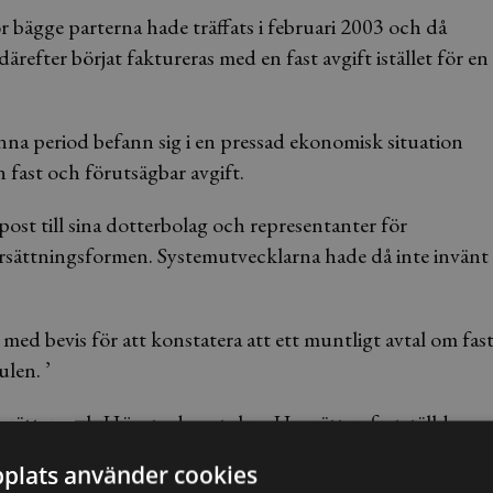
ör bägge parterna hade träffats i februari 2003 och då
ärefter börjat faktureras med en fast avgift istället för en
na period befann sig i en pressad ekonomisk situation
n fast och förutsägbar avgift.
post till sina dotterbolag och representanter för
rsättningsformen. Systemutvecklarna hade då inte invänt
med bevis för att konstatera att ett muntligt avtal om fas
ulen. ’
vrätten och Högsta domstolen. Hovrätten fastställde
 prövningstillstånd.
plats använder cookies