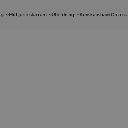
ng
Mitt juridiska rum
Utbildning
Kunskapsbank
Om oss