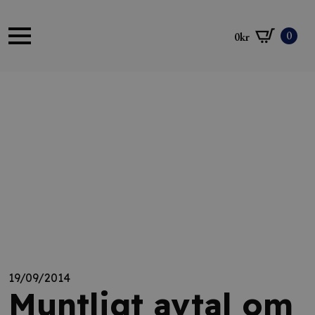
0
0
kr
19/09/2014
Muntligt avtal om