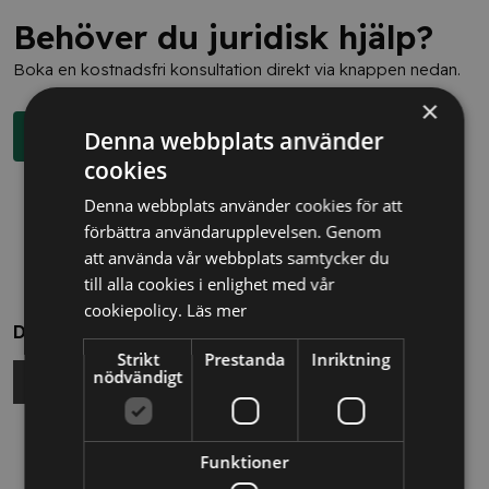
Behöver du juridisk hjälp?
Boka en kostnadsfri konsultation direkt via knappen nedan.
×
Denna webbplats använder
Boka rådgivning
cookies
Denna webbplats använder cookies för att
förbättra användarupplevelsen. Genom
att använda vår webbplats samtycker du
till alla cookies i enlighet med vår
cookiepolicy.
Läs mer
Dela
Strikt
Prestanda
Inriktning
nödvändigt
Relaterade nyheter
Funktioner