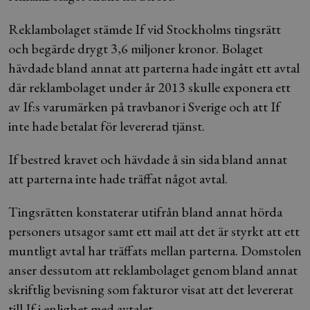
Reklambolaget stämde If vid Stockholms tingsrätt
och begärde drygt 3,6 miljoner kronor. Bolaget
hävdade bland annat att parterna hade ingått ett avtal
där reklambolaget under år 2013 skulle exponera ett
av If:s varumärken på travbanor i Sverige och att If
inte hade betalat för levererad tjänst.
If bestred kravet och hävdade å sin sida bland annat
att parterna inte hade träffat något avtal.
Tingsrätten konstaterar utifrån bland annat hörda
personers utsagor samt ett mail att det är styrkt att ett
muntligt avtal har träffats mellan parterna. Domstolen
anser dessutom att reklambolaget genom bland annat
skriftlig bevisning som fakturor visat att det levererat
till If i enlighet med avtalet.