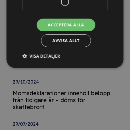
13/10/2025
Nya Världsbanksregler öppnar för
svenska företag – lär dig vinna
ACCEPTERA ALLA
upphandlingar med våra nya kurser
AVVISA ALLT
26/02/2025
VISA DETALJER
Detta innebär
Tillgänglighetsdirektivet
29/10/2024
Momsdeklarationer innehöll belopp
från tidigare år – döms för
skattebrott
29/07/2024