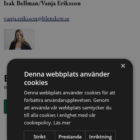
Isak Bellman/Vanja Eriksson
vanja.eriksson@blendow.se
×
Denna webbplats använder
Behöver du juridisk hjälp?
cookies
Boka en kostnadsfri konsultation direkt via knappen nedan.
Denna webbplats använder cookies för att
förbättra användarupplevelsen. Genom
Boka rådgivning
att använda vår webbplats samtycker du
till alla cookies i enlighet med vår
cookiepolicy.
Läs mer
Strikt
Prestanda
Inriktning